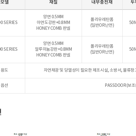
모델
재질
내부충전재
두
양면 0.5MM
폴리우레탄폼
00 SERIES
아연도강판+0.8MM
50
(일반OR난연)
HONEY COMB 판넬
양면 0.5MM
폴리우레탄폼
00 SERIES
알루미늄강판+0.8MM
50
(일반OR난연)
HONEY COMB 판넬
용도
자연채광 및 당열성이 필요한 제조시설, 소방서, 물류창고
옵션
PASSDOOR(보
면