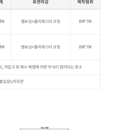
께
표면마감
제작범위
MM
엠보싱+폴리에스터 코팅
8M*7M
MM
엠보싱+폴리에스터 코팅
8M*7M
, 저입고 및 해수 해염에 의한 부식이 염려되는 장소
조출입문)/리모콘