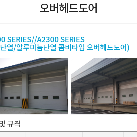
오버헤드도어
0 SERIES//A2300 SERIES
틸단열/알루미늄단열 콤비타입 오버헤드도어)
및 규격