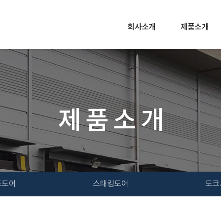
회사소개
제품소개
제 품 소 개
드도어
스태킹도어
도크