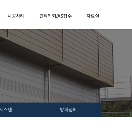
시공사례
견적의뢰/AS접수
자료실
시스템
방화댐퍼